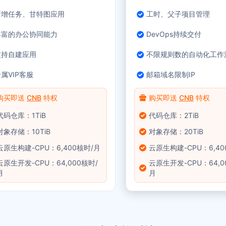
新增任务、甘特图应用
工时、父子项目管理
丰富的办公协同能力
DevOps持续交付
支持自建应用
不限规则数的自动化工作
属VIP客服
邮箱域名限制IP
购买即送
CNB
特权
购买即送
CNB
特权
代码仓库：1TiB
代码仓库：2TiB
对象存储：10TiB
对象存储：20TiB
云原生构建-CPU：6,400核时/月
云原生构建-CPU：6,40
云原生开发-CPU：64,000核时/
云原生开发-CPU：64,0
月
月